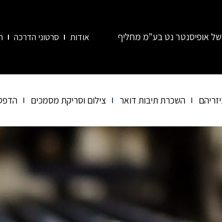
ו – "אור חותמות" ו-"Mail Box". כל השירותים והמידע מרוכזים כעת באתר אחד: office-center.co.il
אודות
סרטוני הדרכה
ה
יזריהם
השכרת תיבות דואר
צילום וסריקת מסמכים
הדפס