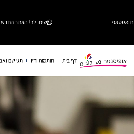
שימו לב! האתר החדש של אופיסנטר נט בע"מ מחליף את האתרים הקודמים שלנ
דף בית
חותמות ודיו
תגי שם ואב