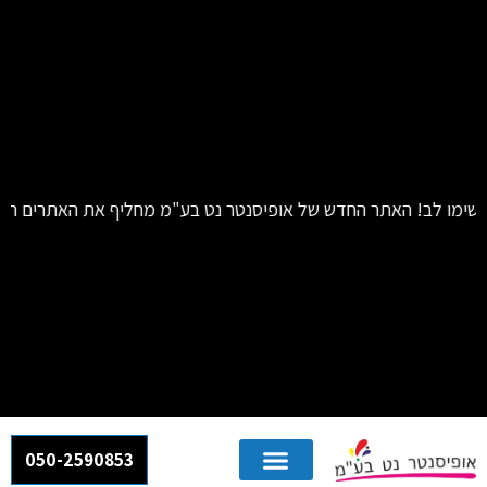
בע"מ מחליף את האתרים הקודמים שלנו – "אור חותמות" ו-"Mail Box". כל השירותים והמידע מרוכזים כעת באתר אחד: co.il
050-2590853