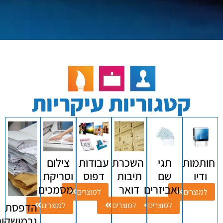
קטגוריות עיקריות
חותמות
תגי
השכרת
עבודות
צילום
ודיו
שם
תיבות
דפוס
וסריקת
ואביזרים
דואר
מסמכים
למוצרים
למוצרים
למוצרים
למוצרים
למוצרים
הדפסת
גרמושקות