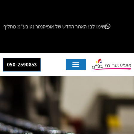
שימו לב! האתר החדש של אופיסנטר נט בע"מ מחליף את האתרים הקודמים שלנו – "אור חותמות" ו-"Mail Box".
050-2590853