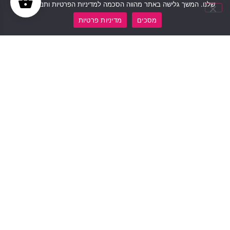
שלנו. המשך גלישה באתר מהווה הסכמה למדיניות הפרטיות ותנאי האתר.
מסכים
מדיניות פרטיות
ערכת נוטריון
גליל מדבקות אדומות לנוטריון
110
₪
659
₪
לרכישה
לרכישה
ניווט
המוצרים
יצירת קשר
שלנו
03-6919191
באתר
שימו לב! האתר
חותמות
דף
חדש זה מחליף את
050-2590853
ודיו
בית
האתרים הקודמים
mbo10@bezeqint.net
תגי שם
שלנו – "אור
אודות
ואביזריהם
חותמות" ו-"Mail