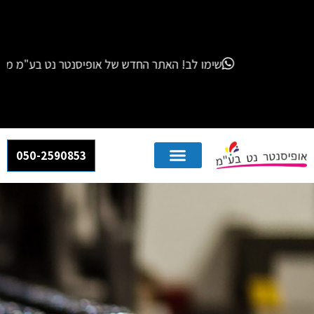
שימו לב! האתר החדש של אופיסנטר נט בע"מ מחליף את האתרים הקודמים שלנו – "אור חותמות" ו-"x
050-2590853