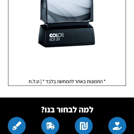
* התמונות באתר להמחשה בלבד * | ט.ל.ח
למה לבחור בנו?