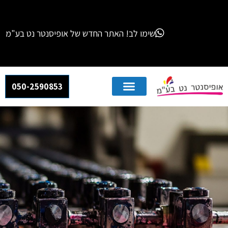
שימו לב! האתר החדש של אופיסנטר נט בע"מ מחליף את האתרים הקודמים שלנו – "אור חותמות"
050-2590853