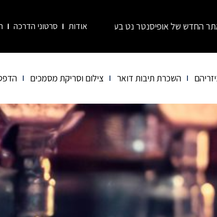
יף את האתרים הקודמים שלנו – "אור חותמות" ו-"Mail Box". כל השירותים והמידע מרוכזים כעת באתר אחד: .co.il
אודות
סרטוני הדרכה
ה
יזריהם
השכרת תיבות דואר
צילום וסריקת מסמכים
הדפס