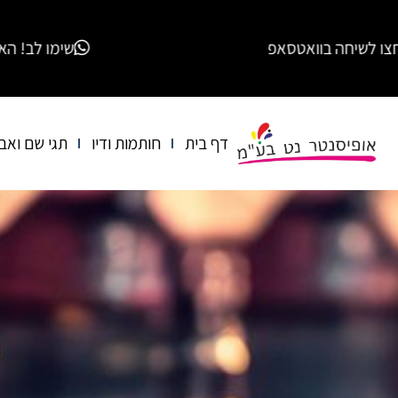
אטסאפ
שימו לב! האתר החדש של אופיסנטר נט בע"מ מחל
דף בית
חותמות ודיו
תגי שם ואב