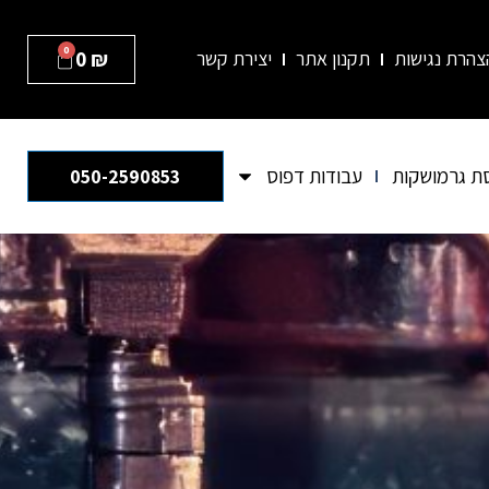
0
office-center
₪
0
צהרת נגישות
תקנון אתר
יצירת קשר
ת גרמושקות
עבודות דפוס
050-2590853