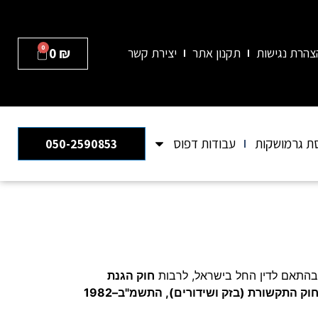
0
 אחד: office-center.co.il
₪
0
צהרת נגישות
תקנון אתר
יצירת קשר
ת גרמושקות
עבודות דפוס
050-2590853
בהתאם לדין החל בישראל, לרבות
חוק הגנת
וק התקשורת (בזק ושידורים), התשמ"ב–1982