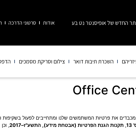
נט בע"מ מחליף את האתרים הקודמים שלנו – "אור חותמות" ו-"Mail Box". כל השירותים והמידע מרוכזים כעת באתר
אודות
סרטוני הדרכה
ה
יזריהם
השכרת תיבות דואר
צילום וסריקת מסמכים
הדפס
 מכבדים את פרטיות המשתמשים שלנו ומתחייבים לפעול בשקיפות ו
13
,
תקנות הגנת הפרטיות (אבטחת מידע), התשע"ז–2017
, וכן
ח