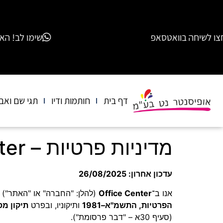
חה בוואטסאפ
שימו לב! האתר החדש של אופיסנטר 
דף בית
חותמות ודיו
תגי שם ואב
מדיניות פרטיות – Office Center
עדכון אחרון: 26/08/2025
אנו ב־
Office Center
(להלן: "החברה" או "האתר")
הפרטיות, התשמ"א–1981
ותיקוניו, ובפרט
תיקון מס' 
(סעיף 30א – "דבר פרסומת").