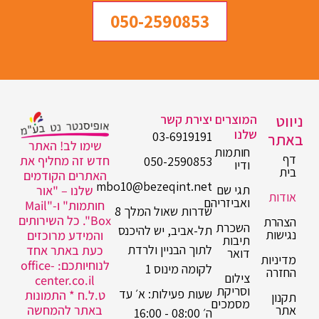
050-2590853
ניווט
המוצרים
יצירת קשר
שלנו
03-6919191
באתר
שימו לב! האתר
חותמות
דף
חדש זה מחליף את
050-2590853
ודיו
בית
האתרים הקודמים
mbo10@bezeqint.net
תגי שם
שלנו – "אור
אודות
ואביזריהם
חותמות" ו-"Mail
שדרות שאול המלך 8
Box". כל השירותים
הצהרת
השכרת
תל-אביב, יש להיכנס
נגישות
והמידע מרוכזים
תיבות
לתוך הבניין ולרדת
כעת באתר אחד
דואר
מדיניות
לנוחיותכם: office-
לקומה מינוס 1
החזרה
צילום
center.co.il
וסריקת
שעות פעילות: א׳ עד
ט.ל.ח * התמונות
תקנון
מסמכים
אתר
באתר להמחשה
ה׳ 08:00 - 16:00